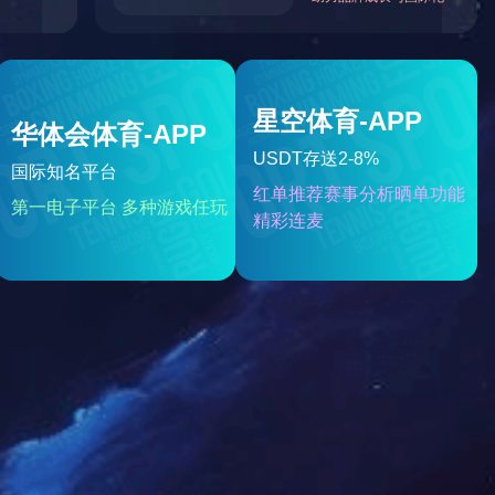
2023战略合作伙伴