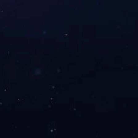
062212号-1
网站设计：
经天网络