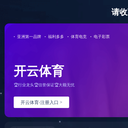
首页
集团概况