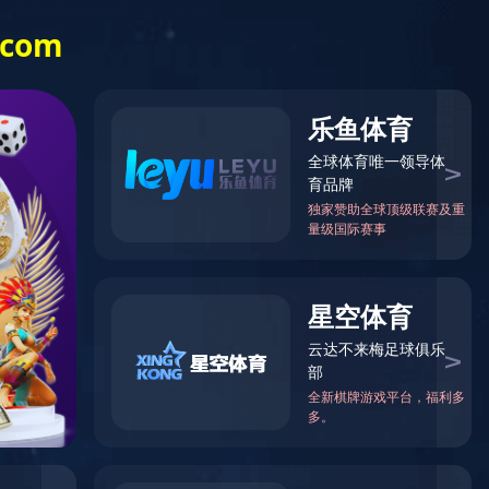
集团中国有限公司官网
简
繁
EN