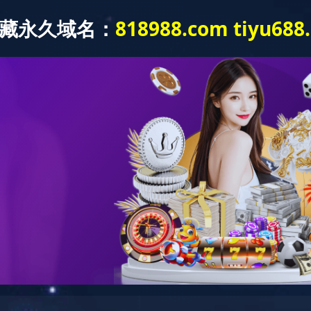
集团业务
社会责任
人力资源
新闻资讯
开云
集团概况
GROUP