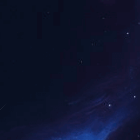
2022年度SMM有色金属行业优秀贸
2
易商