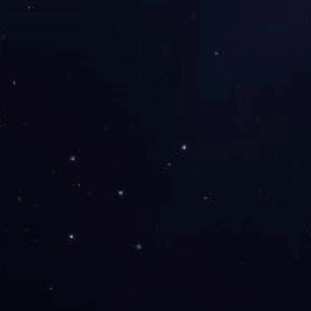
「集团总部」 0757-85588688
「传真」0757-85598080
「电子邮箱」
[email protected]
「地址」佛山市南海区大沥镇桂和路水头路段1号翔海商业楼
版权所有 © 2020开云集团中国有限公司官网 All Rights Reserved
粤ICP备20