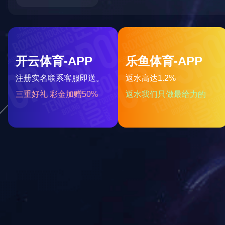
2025年佛山企业100强
202